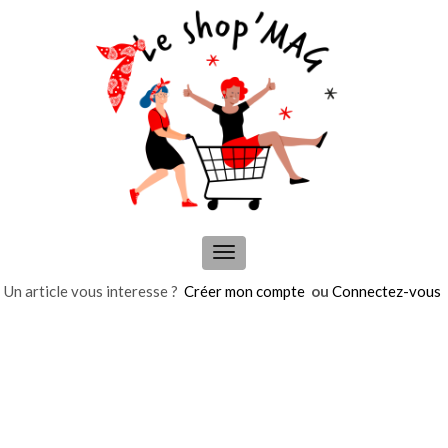
Panneau de gestion des cookies
Menu
de
Un article vous interesse ?
Créer mon compte
ou
Connectez-vous
navigation