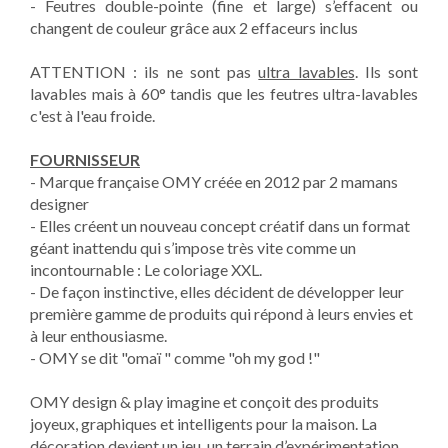
- Feutres double-pointe (fine et large) s’effacent ou
changent de couleur grâce aux 2 effaceurs inclus
ATTENTION : ils ne sont pas
ultra lavables
. Ils sont
lavables mais à 60° tandis que les feutres ultra-lavables
c'est à l'eau froide.
FOURNISSEUR
- Marque française OMY créée en 2012 par 2 mamans
designer
- Elles créent un nouveau concept créatif dans un format
géant inattendu qui s’impose très vite comme un
incontournable : Le coloriage XXL.
- De façon instinctive, elles décident de développer leur
première gamme de produits qui répond à leurs envies et
à leur enthousiasme.
- OMY se dit "omaï " comme "oh my god !"
OMY design & play imagine et conçoit des produits
joyeux, graphiques et intelligents pour la maison. La
décoration devient un jeu, un terrain d’expérimentation