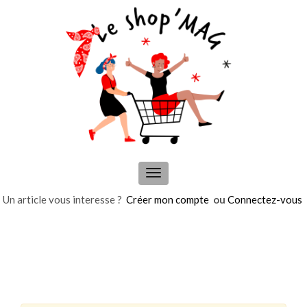
Panneau de gestion des cookies
Menu
de
Un article vous interesse ?
Créer mon compte
ou
Connectez-vous
navigation